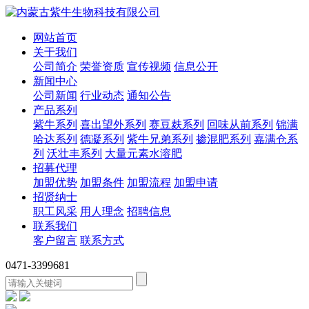
网站首页
关于我们
公司简介
荣誉资质
宣传视频
信息公开
新闻中心
公司新闻
行业动态
通知公告
产品系列
紫牛系列
喜出望外系列
赛豆麸系列
回味从前系列
锦满
哈达系列
德凝系列
紫牛兄弟系列
掺混肥系列
嘉满仓系
列
沃壮丰系列
大量元素水溶肥
招募代理
加盟优势
加盟条件
加盟流程
加盟申请
招贤纳士
职工风采
用人理念
招聘信息
联系我们
客户留言
联系方式
0471-3399681