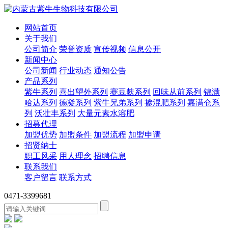
网站首页
关于我们
公司简介
荣誉资质
宣传视频
信息公开
新闻中心
公司新闻
行业动态
通知公告
产品系列
紫牛系列
喜出望外系列
赛豆麸系列
回味从前系列
锦满
哈达系列
德凝系列
紫牛兄弟系列
掺混肥系列
嘉满仓系
列
沃壮丰系列
大量元素水溶肥
招募代理
加盟优势
加盟条件
加盟流程
加盟申请
招贤纳士
职工风采
用人理念
招聘信息
联系我们
客户留言
联系方式
0471-3399681