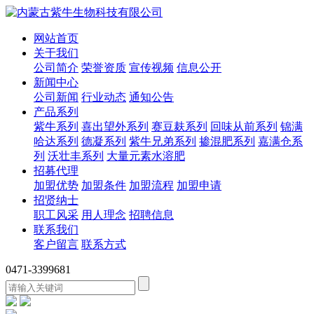
网站首页
关于我们
公司简介
荣誉资质
宣传视频
信息公开
新闻中心
公司新闻
行业动态
通知公告
产品系列
紫牛系列
喜出望外系列
赛豆麸系列
回味从前系列
锦满
哈达系列
德凝系列
紫牛兄弟系列
掺混肥系列
嘉满仓系
列
沃壮丰系列
大量元素水溶肥
招募代理
加盟优势
加盟条件
加盟流程
加盟申请
招贤纳士
职工风采
用人理念
招聘信息
联系我们
客户留言
联系方式
0471-3399681