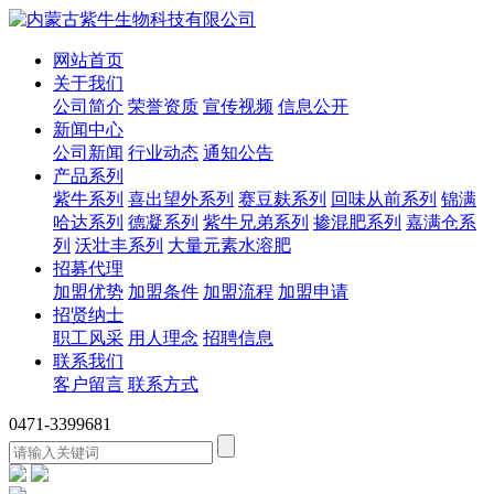
网站首页
关于我们
公司简介
荣誉资质
宣传视频
信息公开
新闻中心
公司新闻
行业动态
通知公告
产品系列
紫牛系列
喜出望外系列
赛豆麸系列
回味从前系列
锦满
哈达系列
德凝系列
紫牛兄弟系列
掺混肥系列
嘉满仓系
列
沃壮丰系列
大量元素水溶肥
招募代理
加盟优势
加盟条件
加盟流程
加盟申请
招贤纳士
职工风采
用人理念
招聘信息
联系我们
客户留言
联系方式
0471-3399681