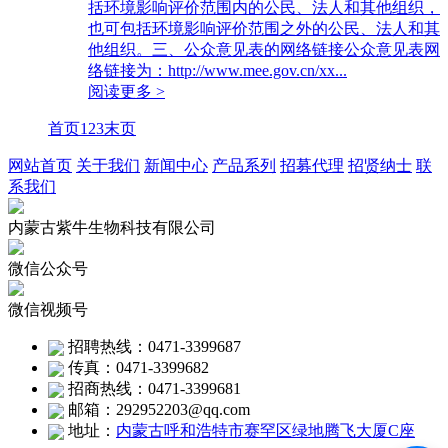
括环境影响评价范围内的公民、法人和其他组织，
也可包括环境影响评价范围之外的公民、法人和其
他组织。三、公众意见表的网络链接公众意见表网
络链接为：http://www.mee.gov.cn/xx...
阅读更多 >
首页
1
2
3
末页
网站首页
关于我们
新闻中心
产品系列
招募代理
招贤纳士
联
系我们
内蒙古紫牛生物科技有限公司
微信公众号
微信视频号
招聘热线：0471-3399687
传真：0471-3399682
招商热线：0471-3399681
邮箱：292952203@qq.com
地址：
内蒙古呼和浩特市赛罕区绿地腾飞大厦C座