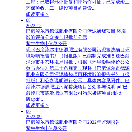
工程：已取得环评批复和排污许可证，已完成竣工
环保验收。二、建设项目的建设...
阅读更多 >
08
2022-12
巴彦淖尔市德源肥业有限公司污泥掺烧项目 环境
影响评价公众参与报批前公示
紫牛生物│信息公开
现《巴彦淖尔市德源肥业有限公司污泥掺烧项目环
境影响报告书》（报批版）已编制完成准备送巴彦
淖尔市生态环境局报批，根据《环境影响评价公众
参与办法》第二十条规定，现将《巴彦淖尔市德源
肥业有限公司污泥掺烧项目环境影响报告书》（报
批版）和公参说明进行公示，具体内容见附件。巴
彦淖尔德源肥业污泥掺烧项目公众参与说明.pdf巴
彦淖尔市德源肥业有限公司污泥掺烧项目(报批
版).pdf...
阅读更多 >
06
2022-09
巴彦淖尔市德源肥业有限公司2022年监测报告
紫牛生物│信息公开