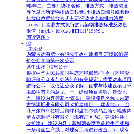
吨/年二、主要污染物名称、排放方式、排放浓度
等信息水污染物排放口数量1个排放口编号或名称
排放口位置排放方式主要/污染物名称排放浓度
（mg/L）监测方式执行的污染物排放标准及浓度
限值（mg/L）废水总排口111°19分9...
阅读更多 >
02
2023-02
内蒙古德源肥业有限公司改扩建项目 环境影响评
价公众参与第一次公示
紫牛生物│信息公开
根据中华人民共和国生态环境部第4号令《环境影
响评价公众参与办法》的有关规定，需要对本项目
进行公示，以便让公众了解，征求与该建设项目环
境影响有关的意见。一、建设项目名称、建设地
点、建设内容等基本情况1、建设项目名称：内蒙
古德源肥业有限公司改扩建项目2、建设地点：巴
彦淖尔市乌拉特后旗呼和温都尔镇乌兰哈少嘎查内
蒙古德源肥业有限公司现有厂区内3、建设性质：
改扩建4、建设内容：新增两条喷浆造粒生产线和
一条喷菌生产线，对现有工程进行改造。5、现有